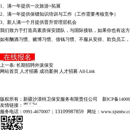
1、满一年提供一次旅游+拓展
2、满一年提供保镖知识培训与工作（工作需要考核竞争）
3、新人满一个月提供晋升管理层机会
我们致力于打造高素质保安团队，与国际接轨，如果你也有这方
如有酗酒习惯、赌博习惯、借钱习惯、不服从安排、欺负员工，
在线报名
上一条:
长期招聘外派保安
网站首页
人才招募
成功案例
人才招募
All-Link
广州防玻纤外
露剂
常州仿花岗岩
版权所有：新疆沙漠特卫保安服务有限责任公司 新ICP备1400
侧平石
友情链接：
绵竹酒厂
13109987859
服务电话：0991-4670007；
网址：
www.xjsmtw.c
东莞真空电镀
重庆汽车开锁
广州椭圆数码