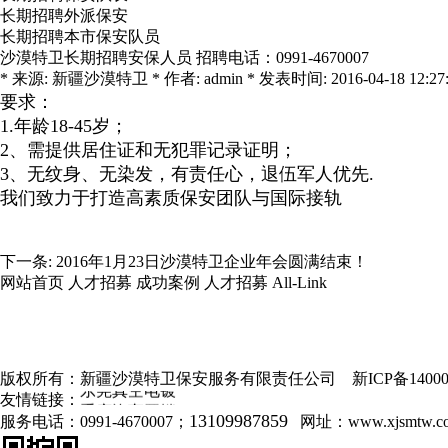
长期招聘外派保安
长期招聘本市保安队员
沙漠特卫长期招聘安保人员 招聘电话：0991-4670007
* 来源: 新疆沙漠特卫 * 作者: admin * 发表时间: 2016-04-18 12:27:1
要求：
1.年龄18-45岁；
2、需提供居住证和无犯罪记录证明；
3、无纹身、无染发，有责任心，退伍军人优先.
我们致力于打造高素质保安团队与国际接轨
下一条:
2016年1月23日沙漠特卫企业年会圆满结束！
广州防玻纤外
网站首页
人才招募
成功案例
人才招募
All-Link
露剂
常州仿花岗岩
侧平石
绵竹酒厂
版权所有：新疆沙漠特卫保安服务有限责任公司 新ICP备1400
东莞真空电镀
友情链接：
重庆汽车开锁
13109987859
服务电话：0991-4670007；
网址：
www.xjsmtw.c
广州椭圆数码
印花机