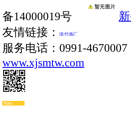
广州防玻纤外
备14000019号
新
露剂
常州仿花岗岩
侧平石
友情链接：
绵竹酒厂
东莞真空电镀
重庆汽车开锁
服务电话：0991-467000
广州椭圆数码
印花机
www.xjsmtw.com
-广东艺术漆
河南工程监理
吉林破碎机
深圳品牌策划
巩义生态修复
泉州少儿英语
福州景观雕塑
51La
四川电脑维修
泉州少儿英语
杭州船用起重
机